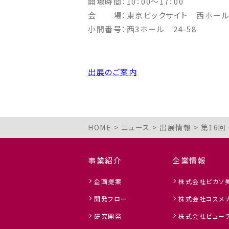
開場時間：10：00〜17：00
会 場：東京ビックサイト 西ホー
小間番号：西3ホール 24-58
出展のご案内
HOME
>
ニュース
>
出展情報
>
第16回
事業紹介
企業情報
企画提案
株式会社ピカソ
開発フロー
株式会社コスメ
研究開発
株式会社ビューテ