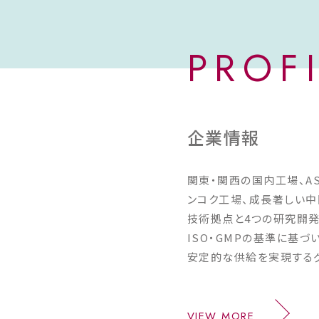
さらなる強化を進めてい
開発では、医薬部外品、U
白、育毛、ヘアケアなど
PROF
テゴリーで、機能性の高
特徴ある容器を組み合
案を推進する。処方だけ
ッケージや使いやすさま
トータル提案により、お
企業情報
れる化粧品」づくりを支
く。 （４）下半期も提案型ODMの
強みを生かし、お客様と
関東・関西の国内工場、A
れる化粧品を開発するこ
ンコク工場、成長著しい中
拡大を目指す。国内市場
進む一方、海外には成長
技術拠点と4つの研究開発
り、お客様の海外展開も
ISO・GMPの基準に基
支援していく。韓国コス
安定的な供給を実現する
一巡しつつあるなか、品
力に加え、提案力をさら
社にしかない価値ある化
国内外へ発信していく。 出典：エ
VIEW MORE