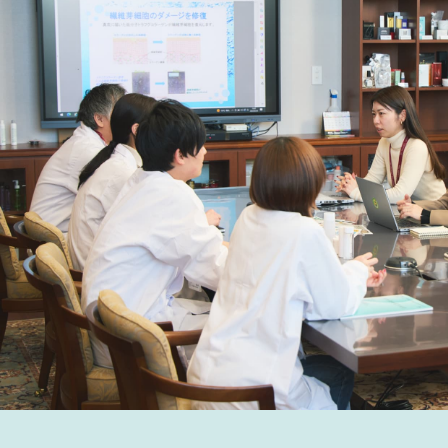
れる化粧品」をお客様と
画・開発する提案力が求
いる。販売チャネルやブ
まで踏み込んだ支援が、
の競争力になると考えて
（２）当社は「売れる化粧
と、提案型ODMを強み
り、お客様と議論を重ね
「売れる化粧品」を提案
力が欠かせない。 営業
げをはかり、提案型OD
強化する。AIについては
や事務作業の効率化に活
業担当者が提案活動によ
時間を使える環境づくり
いる。また、中国をはじ
材料・容器の調達力を強
ともに、お客様の海外展
的に支援していきたい。 （３）建設
中の駒ヶ根工場や、横浜
填ライン増設計画など生