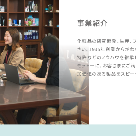
ともに企
ご参加ください。 皆様のご来場な
められて
らびに講演会へのご参加を、スタ
ランド戦略
ッフ一同心よりお待ち申し上げて
事業紹介
これから
おります。 開催日：令和８年７月
いる。
７日（火）15:00～19:00 会 場：
品」開発
WITH THE STYLE
化粧品の研究開発、生産、
としてお
FUKUOKA 「ザ・ウエストギャラ
ながら
リー」 〒812-0016 福岡市博
さい。1935年創業から培
する営業
多区博多駅南1丁目-9-18 ウィズ
特許などのノウハウを継承
力の底上
ザスタイル福岡（博多駅より徒歩
モットーに、お客さまにご
Mをさらに
約５分） 会場までのアクセ
加価値のある製品をスピー
市場調査
スはこちらをご確認ください
用し、営
り多くの
も進めて
めとする原
化すると
開も積極
工場の充
産体制の