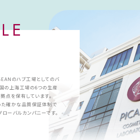
る。研究
V、美
幅広いカ
ILE
い処方と
わせた提
でなく、パ
で含めた
客様の「売
援してい
ともに売
SEANのハブ工場としてのバ
とで業績
国の上海工場の6つの生産
は成熟が
機会があ
拠点を保有しています。
積極的に
づいた確かな品質保証体制で
メブームが
グローバルカンパニーです。
質や技術
に磨き、当
粧品を