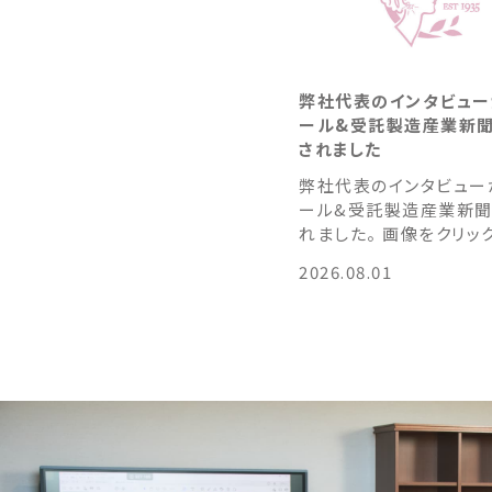
弊社代表のインタビュー
ール&受託製造産業新
されました
弊社代表のインタビュー
ール&受託製造産業新聞
れました。 画像をクリッ
拡大データが開きます。 提案型
2026.08.01
ODMさらに強化 （１）
は約5％の増収で推移し
化粧品市場は、以前のよ
ンドが右肩上がりで成長
スは少なくなり、ECブラ
定規模まで成長すると伸
着く傾向が見られる。そ
市場だからこそ、我々O
は単なる受託製造ではな