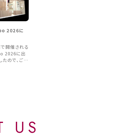
xpo 2026に
海で開催される
po 2026に出
したので、ご案
2026年5月12
 会場：
ternational
enter 小間番号：N1A01
T US