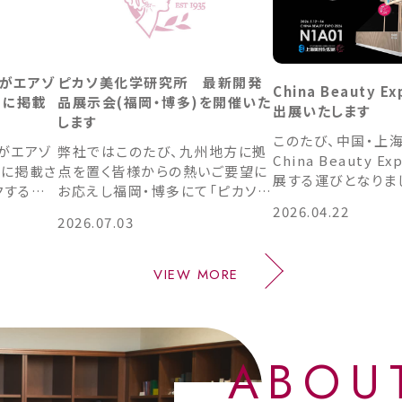
がエアゾ
ピカソ美化学研究所 最新開発
China Beauty E
聞に掲載
品展示会(福岡・博多)を開催いた
出展いたします
します
このたび、中国・上
がエアゾ
弊社ではこのたび、九州地方に拠
China Beauty Ex
に掲載さ
点を置く皆様からの熱いご要望に
展する運びとなりま
クすると
お応えし福岡・博多にて「ピカソ美
内申し上げます。 China Beauty
化学研究所 最新開発品展示
2026.04.22
Expo 2026 会期：
2026.07.03
今年上半期
会」を初開催する運びとなりまし
日（火）〜14日（木）
ている。
た。 スキンケア成分ハンター竹岡
Shanghai New In
うにブラ
篤史様をお招きし最新原料のご紹
VIEW MORE
Expo C
するケー
介や弊社独自技術をご紹介するセ
ンドも一
ミナー、さらに見どころ満載の展
びが落ち
示ブースを会場内に特設いたしま
のような
す。 ご来場の際は、ぜひお時間に
ABOU
DM企業に
余裕をもってお越しいただき、隣
く、「売
接の展示ブースの見学とあわせて